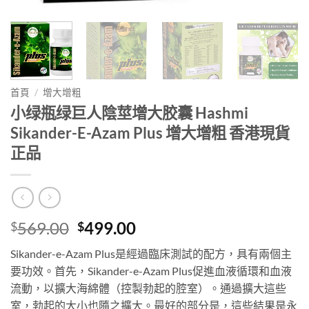
首頁
/
增大增粗
小绿瓶绿巨人陰莖增大胶囊 Hashmi
Sikander-E-Azam Plus 增大增粗 香港現貨
正品
Original
Current
569.00
499.00
$
$
price
price
Sikander-e-Azam Plus是經過臨床測試的配方，具有兩個主
was:
is:
要功效。首先，Sikander-e-Azam Plus促進血液循環和血液
$569.00.
$499.00.
流動，以擴大海綿體（控製勃起的腔室）。通過擴大這些
室，勃起的大小也隨之擴大。最好的部分是，這些結果是永