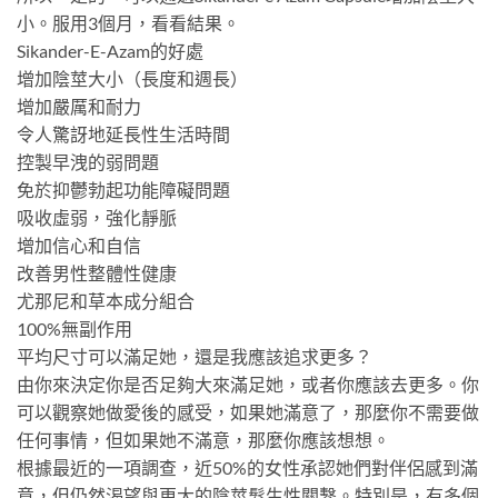
小。服用3個月，看看結果。
Sikander-E-Azam的好處
增加陰莖大小（長度和週長）
增加嚴厲和耐力
令人驚訝地延長性生活時間
控製早洩的弱問題
免於抑鬱勃起功能障礙問題
吸收虛弱，強化靜脈
增加信心和自信
改善男性整體性健康
尤那尼和草本成分組合
100%無副作用
平均尺寸可以滿足她，還是我應該追求更多？
由你來決定你是否足夠大來滿足她，或者你應該去更多。你
可以觀察她做愛後的感受，如果她滿意了，那麼你不需要做
任何事情，但如果她不滿意，那麼你應該想想。
根據最近的一項調查，近50%的女性承認她們對伴侶感到滿
意，但仍然渴望與更大的陰莖髮生性關繫。特別是，有多個