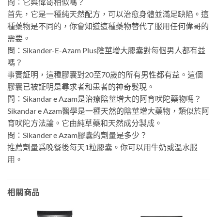
問：它與偉哥相似嗎？
首先，它是一種純天然配方，可以治愈身體並滿足缺陷。這
種藥物是不同的，你會知道這種藥物替代了服用任何偉哥的
需要。
問：Sikander-E-Azam Plus陰莖增大膠囊對每個男人都有益
嗎？
事實証明，這種膠囊對20至70歲的所有男性都有益。這個
膠囊已被証明是尋求者和患者的神奇髮現。
問：Sikandar e Azam是治療陰莖增大的阿育吠陀藥物嗎？
Sikandar e Azam醫學是一種天然的陰莖增大藥物，類似於阿
育吠陀方法論。它由純草藥和天然成分製成。
問：Sikander e Azam膠囊的劑量是多少？
推薦劑量爲晚餐後每天1粒膠囊。你可以用牛奶或溫水服
用。
相關商品