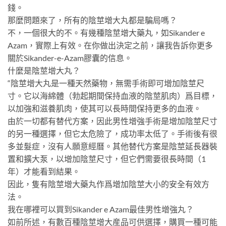
錢。
那麼問題來了，所有的陰莖增大丸都是騙局嗎？
不，一個很大的不。有幾種陰莖增大藥丸，如Sikander e
Azam，實際上有效。在你做出決定之前，讓我告訴你更多
關於Sikander-e-Azam膠囊的信息。
什麼是陰莖增大丸？
“陰莖增大丸是一種天然藥物，無需手術即可增加陰莖尺
寸。它以海綿體（勃起期間保持血液的陰莖肌肉）爲目標，
以加強和滋養肌肉，使其可以長時間保持更多的血液。
由於一切都有替代方案，因此男性增強手術是增加陰莖尺寸
的另一種選擇，但它太危險了，成功率太低了。手術後有很
多並髮症，沒有人願意經曆。其他替代方案是陰莖延長器裝
置和擴大泵，以增加陰莖尺寸，但它們需要很長時間（1
年）才能看到結果。
因此，隻有陰莖增大藥丸作爲增加陰莖大小的安全有效方
法。
我在哪裡可以買到Sikander e Azam最佳男性增強丸？
如前所述，有數百種陰莖增大産品可供選擇，購買一種可能