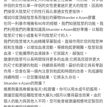
伴侶的女性比單一伴侶的女性更着迷於更大的陰莖，因爲她
們接受大陰莖尺寸的性行爲比普通女性更愉快。
嚐試印度頂級陰莖長而強壯的藥物Sikander e Azam膠囊
在同一利基市場擁有80年的經驗，我們知道陰莖的功能。我
們利用我們的專業知識爲Sikander e Azam做好準備，以幫助
陰莖尺寸較小或隻有平均陰莖尺寸的人。
我們的陰莖增大丸由精確草藥製成，直接作用於您的陰莖神
經和生殖器，以增加血液流動，導緻勃起更睏難。陰莖就是
血液，它能攜帶的血液越多，它就越大、越強壯。
健康的陰莖可以長時間保持更多的血液;它將爲您提供更大
的尺寸和更硬的勃起，持續很長時間。最好的是它具有零副
作用。您會在第一週內注意到勃起和時間的改善。完成課程
持續時間，一旦您獲得結果，它將永久存在。
Sikander e Azam的劑量？
推薦劑量爲晚餐後每天1粒膠囊。你可以用水或牛奶服用。
建議您服用這種陰莖增大藥丸3個月以獲得最佳效果。由於
個人的能力與其他人不同，您可能會被建議相應地定製您的
劑量和療程持續時間。