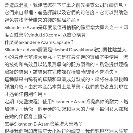
會造成混亂。我建議您在下訂單之前先檢查公司詳細信息，
它們來自哪裡，産品評論以及它們的可信度。它可以幫助您
避免尋找辛苦賺來的錢的騙局産品。
Sikander e Azam是印度最值得信賴的陰莖增大藥丸之一。印
度百姓藥房yindu163.com可以放心購買
什麼是Sikander e Azam Capsule？
Sikander e Azam膠囊是Hashmi Dawakhana增加男性陰莖大
小的最佳陰莖增大藥丸。它是在最先進的實驗室中使用一流
的技術和高效且以結果爲導向的配方製備的。爲您提供經過
驗証的結果，該結果在完成課程持續時間後不會消失。
這種藥是由稀有的草藥和草藥成分製成的，您將在本頁後麵
詳細介紹。由於本産品本質上是草藥，我們的患者直到現在
才遇到任何副作用。
定期（完整療程）使用Sikander e Azam將提高你的耐力，增
加體型，給你一個更硬的勃起和巨大的力量，每個女人都想
在她的伴侶身上擁有。
需要Sikander-E-Azam陰莖增大藥嗎？
根據我們對印度陰莖大小進行的調查，我們髮現亞洲人陰莖