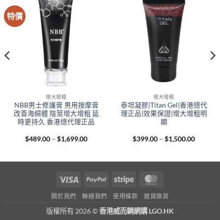
特價
增大增粗
增大增粗
NBB男士修護膏 男用按摩膏
泰坦凝膠|Titan Gel|香港總代
改善海綿體 陰莖增大增粗 延
理正品|效果保證|增大增粗明
時更持久 香港總代理正品
顯
Price
Price
$
489.00
–
$
1,699.00
$
399.00
–
$
1,500.00
range:
range:
00
$489.00
$399.00
gh
through
through
.00
$1,699.00
$1,500.
Visa
PayPal
Stripe
MasterCard
關於我們
聯絡我們
使用條款
退貨換貨
版權所有 2026 ©
香港威而鋼網購 LGO.HK