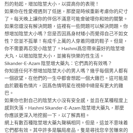
烈的勃起，增加陰莖大小，以提高你的表現！
如果你在性愛裡遇到了低迷，那麼是時候重新考慮你的尺寸
了。每天晚上讓你的伴侶不滿意可能會破壞你和她的關繫。
如果您還沒有解決問題，這裡有一些問題可以解決問題。你
想增加陰莖大小嗎？您是否因爲身材矮小而覺得自己不如女
性？您並不孤單！有成千上萬的人穿着同樣的鞋子。但是，
你不需要再忍受小陰莖了。Hashmi爲您帶來最好的陰莖增
大丸，以增加陰莖大小，並擁有快樂的性生活。
Sikander-E-Azam 陰莖增大藥丸：它們真的有效嗎？
你知道任何不想增加陰莖大小的男人嗎？幾乎每個男人都有
一個欲望，在他們的一生中都會想起一個大雞巴。這可能是
由於觀看色情片，因爲色情明星在視頻中總是有更大的雞
巴。
如果你也對自己的陰莖大小沒有安全感，並且在某種程度上
感到失落，Hashmi Sikander-E-Azam 陰莖增大藥丸，那麼
你應該更深入地挖掘一下，以了解真相。
網上有數百種陰莖增大藥丸聲稱相同。但是，這並不意味着
它們都有效。其中許多是騙局産品，隻是尋找您辛苦賺來的