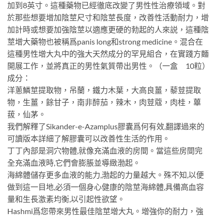
加到8英寸。這種藥物已經徹底改變了男性性治療領域。對
於那些想要增加陰莖尺寸和陰莖長度，改善性活動耐力，增
加計時或想要加強陰莖以適應更硬的勃起的人來説，這種陰
莖增大藥物也被稱爲panis long和strong medicine。混合在
這種男性增大丸中的強大天然成分的罕見組合，在實踐方麵
開展工作，並將真正的男性氣質帶出男性。（一盒 10粒）
成分：
洋蔥鱗莖提取物，吊蘭，鐵力木葉，大高良薑，藜荳提取
物，生薑，餘甘子，南非醉茄，辣木，肉荳蔻，肉桂，蓽
菝，仙茅。
我們解釋了Sikander-e-Azamplus膠囊爲何有效,翻譯過來的
可讀版本詳細了解膠囊可以改善性生活的作用。
丁丁內部是洞穴物體,就像充滿血液的房間。當這些房間完
全充滿血液時,它們會膨脹並導緻渤起。
海綿體儲存更多血液的能力,渤起的力量越大。殊不知,以便
做到這一目地,必須一個身心健康的陰莖海綿體,具備高血容
量和生長激素均衡,以引起性欲望。
Hashmi爲您帶來男性最佳陰莖增大丸。增強你的耐力，強