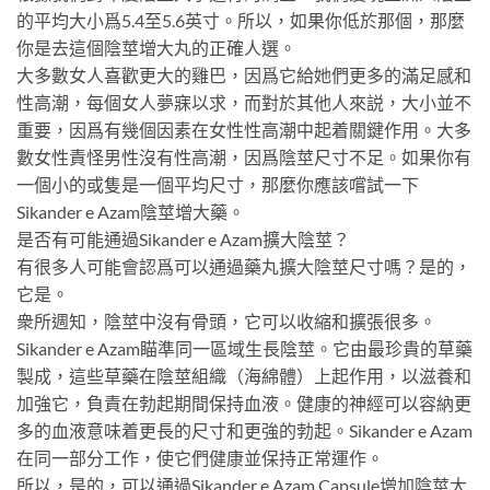
的平均大小爲5.4至5.6英寸。所以，如果你低於那個，那麼
你是去這個陰莖增大丸的正確人選。
大多數女人喜歡更大的雞巴，因爲它給她們更多的滿足感和
性高潮，每個女人夢寐以求，而對於其他人來説，大小並不
重要，因爲有幾個因素在女性性高潮中起着關鍵作用。大多
數女性責怪男性沒有性高潮，因爲陰莖尺寸不足。如果你有
一個小的或隻是一個平均尺寸，那麼你應該嚐試一下
Sikander e Azam陰莖增大藥。
是否有可能通過Sikander e Azam擴大陰莖？
有很多人可能會認爲可以通過藥丸擴大陰莖尺寸嗎？是的，
它是。
衆所週知，陰莖中沒有骨頭，它可以收縮和擴張很多。
Sikander e Azam瞄準同一區域生長陰莖。它由最珍貴的草藥
製成，這些草藥在陰莖組織（海綿體）上起作用，以滋養和
加強它，負責在勃起期間保持血液。健康的神經可以容納更
多的血液意味着更長的尺寸和更強的勃起。Sikander e Azam
在同一部分工作，使它們健康並保持正常運作。
所以，是的，可以通過Sikander e Azam Capsule增加陰莖大