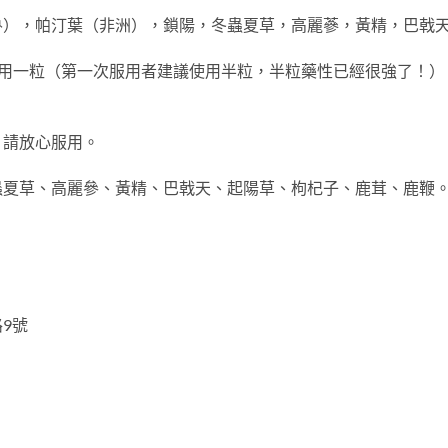
魯），帕汀葉（非洲），鎖陽，冬蟲夏草，高麗蔘，黃精，巴戟
水服用一粒（第一次服用者建議使用半粒，半粒藥性已經很強了！
，請放心服用。
蟲夏草、高麗參、黃精、巴戟天、起陽草、枸杞子、鹿茸、鹿鞭
9號