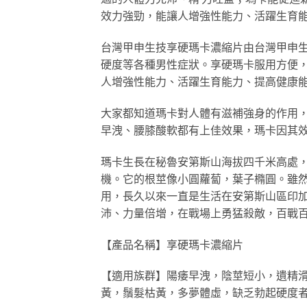
效力強勁，能讓人增強性能力、活躍生育
台灣甲申生技享硬瑪卡濃縮片由台灣甲申
硬度等各種男性症狀。享硬瑪卡服用方便
人增強性能力、活躍生育能力、提高健康
大家都知道瑪卡對人體有滋補強身的作用
早洩、腰膝酸軟都有上佳效果，瑪卡因其
瑪卡生長在秘魯安第斯山海拔四千米高處
機。它的根莖像小圓蘿蔔，葉子橢圓。雖然
用，長久以來一直是生活在安第斯山區印
沛、力量倍增，在戰場上勇猛殺敵，百戰
【產品名稱】享硬瑪卡濃縮片
【適用族群】陽痿早洩，陰莖短小，遺精
黃，鬚髮枯黃，多夢體虛，缺乏勃起硬度