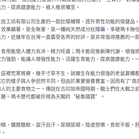
能力、提高健康能力，被人推崇備至。
生技工坊有限公司生產的一款壯陽補腎、提升男性功能的保健品
，效果顯著，安全無害，是一種純天然成分
壯陽藥
，享硬瑪卡無
能力，近幾年在台灣一直廣受各界的好評，是非常值得推薦的一
，食用能使人體力充沛、精力旺盛；瑪卡能促進新陳代謝、增強
效力強勁，能讓人增強性能力、活躍生育能力、提高健康能力，
，這裡荒寒貧瘠，幾乎寸草不生，就連生存能力很強的老鼠蒼蠅
它的樣子與人參迥然不同，但由於果實營養豐富，因而有了“南
加人的主要食物之一。傳說在古印加帝國時期，戰士們在大戰之
百勝。瑪卡歷代都被珍視為天賜的〝秘魯國寶〞。
滑精，腰膝酸軟，盜汗自汗，尿頻尿細，陰虛勞嗽，食慾不振，
者。