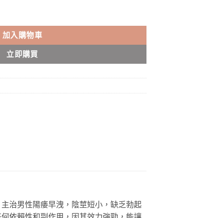
 台灣申甲出品 香港藥店正品 數量
加入購物車
立即購買
。主治男性陽痿早洩，陰莖短小，缺乏勃起
任何依賴性和副作用，因其效力強勁，能讓