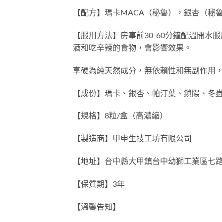
【配方】瑪卡MACA（秘魯），銀杏（秘
【服用方法】房事前30-60分鐘配溫開
酒和吃辛辣的食物，會影響效果。
享硬為純天然成分，無依賴性和無副作用
【成份】瑪卡、銀杏、帕汀葉、鎖陽、冬
【規格】8粒/盒（高濃縮）
【製造商】甲申生技工坊有限公司
【地址】台中縣大甲鎮台中幼獅工業區七路
【保質期】3年
【溫馨告知】