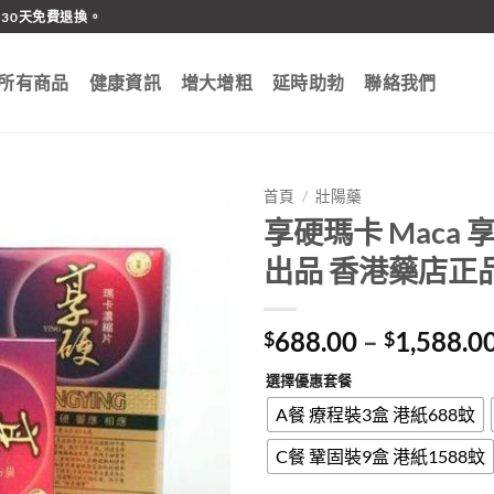
30天免費退換。
所有商品
健康資訊
增大增粗
延時助勃
聯絡我們
首頁
/
壯陽藥
享硬瑪卡 Maca
出品 香港藥店正
688.00
–
1,588.0
$
$
選擇優惠套餐
A餐 療程裝3盒 港紙688蚊
C餐 鞏固裝9盒 港紙1588蚊