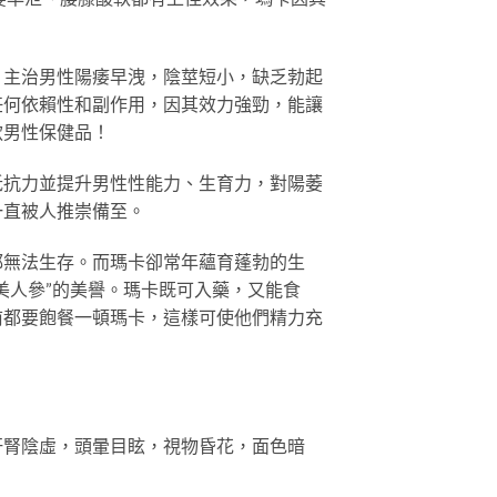
。主治男性陽痿早洩，陰莖短小，缺乏勃起
任何依賴性和副作用，因其效力強勁，能讓
款男性保健品！
抵抗力並提升男性性能力、生育力，對陽萎
一直被人推崇備至。
都無法生存。而瑪卡卻常年蘊育蓬勃的生
美人參”的美譽。瑪卡既可入藥，又能食
前都要飽餐一頓瑪卡，這樣可使他們精力充
肝腎陰虛，頭暈目眩，視物昏花，面色暗