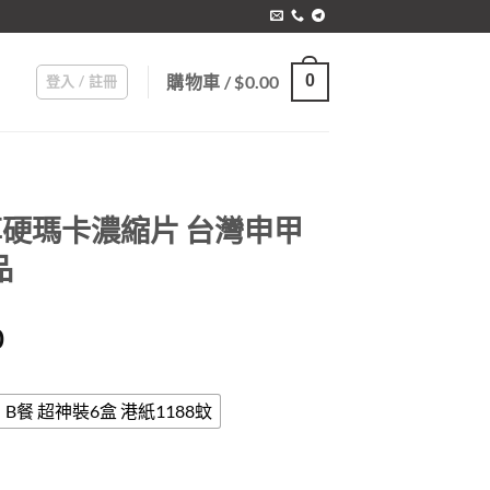
購物車 /
$
0.00
0
登入 / 註冊
 享硬瑪卡濃縮片 台灣申甲
品
Price
0
range:
$688.00
through
B餐 超神裝6盒 港紙1188蚊
$1,588.00