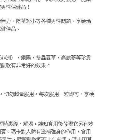
款男性保健品！
精無力、陰莖短小等各種男性問題。享硬瑪
保健佳品。
（非洲），鎖陽，冬蟲夏草，高麗蔘等珍貴
膝酸軟有非常好的效果。
何，切勿超量服用，每次服用一粒即可。享硬
它暫時裹腹、解渴，誰知食用後發現它另有妙
國寶。瑪卡對人體有滋補強身的作用，食用
萎早泄、腰膝酸軟都有上佳效果，瑪卡因其