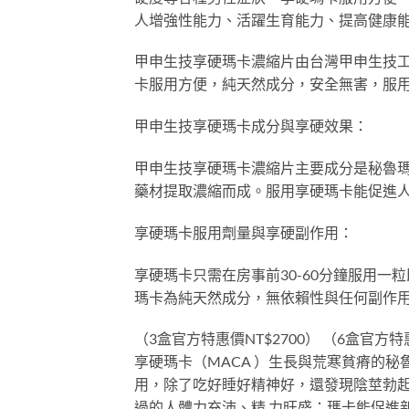
人增強性能力、活躍生育能力、提高健康
甲申生技享硬瑪卡濃縮片由台灣甲申生技
卡服用方便，純天然成分，安全無害，服
甲申生技享硬瑪卡成分與享硬效果：
甲申生技享硬瑪卡濃縮片主要成分是秘魯瑪
藥材提取濃縮而成。服用享硬瑪卡能促進
享硬瑪卡服用劑量與享硬副作用：
享硬瑪卡只需在房事前30-60分鐘服用
瑪卡為純天然成分，無依賴性與任何副作
（3盒官方特惠價NT$2700） （6盒官方特惠
享硬瑪卡（MACA ）生長與荒寒貧瘠的
用，除了吃好睡好精神好，還發現陰莖勃
過的人體力充沛、精 力旺盛；瑪卡能促進