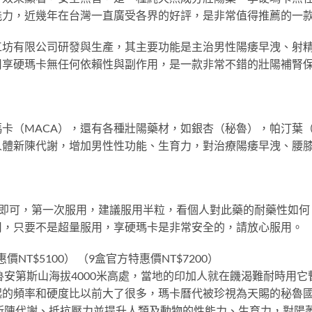
能力，近幾年在台灣一直廣受各界的好評，是非常值得推薦的一
工坊有限公司研發與生產，其主要功能是主治男性陽痿早洩、射
用享硬瑪卡無任何依賴性與副作用，是一款非常不錯的壯陽補腎
卡（MACA），還有各種壯陽藥材，如銀杏（秘魯），帕汀葉
人體新陳代謝，增加男性性功能、生育力，對治療陽痿早洩、腰
一粒即可，第一次服用，建議服用半粒，看個人對此藥的耐藥性如
用，只要不是超量服用，享硬瑪卡是非常安全的，請放心服用。
價NT$5100） （9盒官方特惠價NT$7200）
秘魯安第斯山海拔4000米高處，當地的印加人就在饑渴難耐時用
起的頻率和硬度比以前大了很多，瑪卡曆代被珍視為天賜的秘魯
新陳代謝、抵抗壓力並提升人類及動物的性能力、生育力，對陽