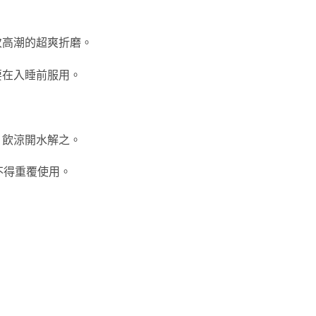
次高潮的超爽折磨。
要在入睡前服用。
，飲涼開水解之。
不得重覆使用。