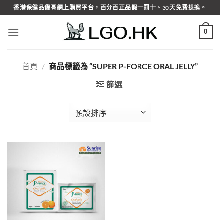
Skip
香港保健品偉哥網上購買平台，百分百正品假一罰十、30天免費退換。
to
content
0
首頁
/
商品標籤為 “SUPER P-FORCE ORAL JELLY”
篩選