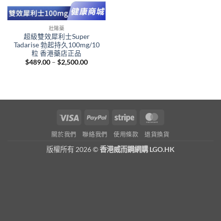
壯陽藥
超級雙效犀利士Super
Tadarise 勃起持久100mg/10
粒 香港藥店正品
Price
$
489.00
–
$
2,500.00
range:
$489.00
through
$2,500.00
Visa
PayPal
Stripe
MasterCard
關於我們
聯絡我們
使用條款
退貨換貨
版權所有 2026 ©
香港威而鋼網購 LGO.HK