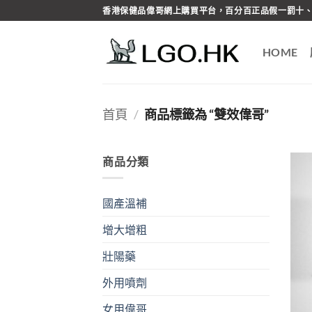
Skip
香港保健品偉哥網上購買平台，百分百正品假一罰十、
to
content
HOME
首頁
/
商品標籤為 “雙效偉哥”
商品分類
國產溫補
增大增粗
壯陽藥
外用噴劑
女用偉哥