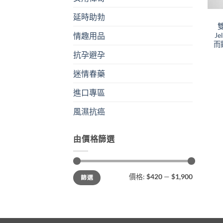
延時助勃
雙
J
情趣用品
而
抗孕避孕
迷情春藥
進口專區
風濕抗癌
由價格篩選
最
最
價格:
$420
—
$1,900
篩選
低
高
價
價
格
格