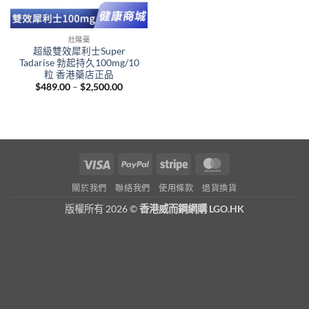
壯陽藥
超級雙效犀利士Super
Tadarise 勃起持久100mg/10
粒 香港藥店正品
Price
$
489.00
–
$
2,500.00
range:
$489.00
through
$2,500.00
Visa
PayPal
Stripe
MasterCard
關於我們
聯絡我們
使用條款
退貨換貨
版權所有 2026 ©
香港威而鋼網購 LGO.HK