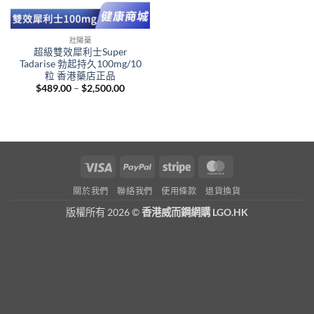
壯陽藥
超級雙效犀利士Super
Tadarise 勃起持久100mg/10
粒 香港藥店正品
Price
$
489.00
–
$
2,500.00
range:
$489.00
through
$2,500.00
Visa
PayPal
Stripe
MasterCard
關於我們
聯絡我們
使用條款
退貨換貨
版權所有 2026 ©
香港威而鋼網購 LGO.HK