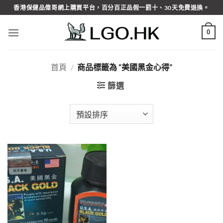
Skip
香港保健品偉哥網上購買平台，百分百正品假一罰十、30天免費退換。
to
content
0
首頁
/
商品標籤為 “美國黑金心得”
篩選