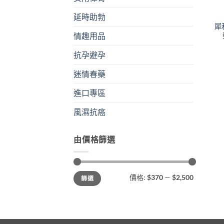
延時助勃
犀
情趣用品
抗孕避孕
迷情春藥
進口專區
風濕抗癌
由價格篩選
最
最
價格:
$370
—
$2,500
篩選
低
高
價
價
格
格