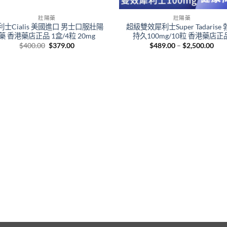
壯陽藥
壯陽藥
利士Cialis 美國進口 男士口服壯陽
超級雙效犀利士Super Tadarise
藥 香港藥店正品 1盒/4粒 20mg
持久100mg/10粒 香港藥店正
Original
Current
Pric
$
400.00
$
379.00
$
489.00
–
$
2,500.00
price
price
rang
was:
is:
$48
$400.00.
$379.00.
thr
$2,