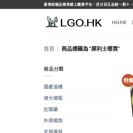
Skip
香港保健品偉哥網上購買平台，百分百正品假一罰十、
to
content
HOME
首頁
/
商品標籤為 “犀利士哪買”
商品分類
特
國產溫補
增大增粗
壯陽藥
外用噴劑
女用偉哥