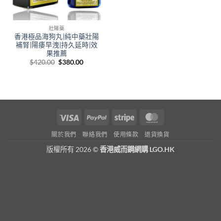
壯陽藥
香港極品海狗丸|純中藥壯陽
補腎|陽痿早洩|持久延時|效
果推薦
Original
Current
$
420.00
$
380.00
price
price
was:
is:
$420.00.
$380.00.
Visa
PayPal
Stripe
MasterCard
關於我們
聯絡我們
使用條款
退貨換貨
版權所有 2026 ©
香港威而鋼網購 LGO.HK