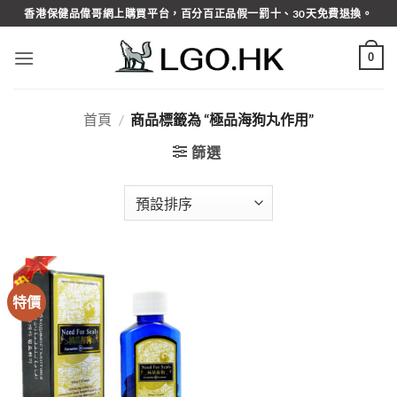
Skip
香港保健品偉哥網上購買平台，百分百正品假一罰十、30天免費退換。
to
content
0
首頁
/
商品標籤為 “極品海狗丸作用”
篩選
特價