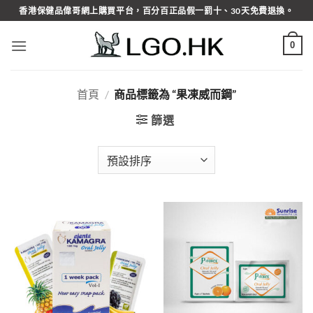
Skip
香港保健品偉哥網上購買平台，百分百正品假一罰十、30天免費退換。
to
content
0
首頁
/
商品標籤為 “果凍威而鋼”
篩選