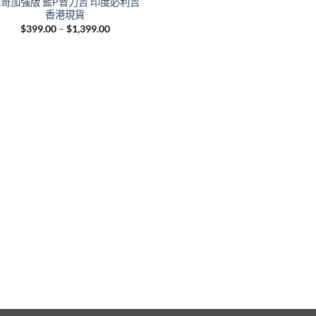
哥加強版 藍P普力吉 印度必利吉
香港現貨
Price
$
399.00
–
$
1,399.00
range:
$399.00
through
$1,399.00