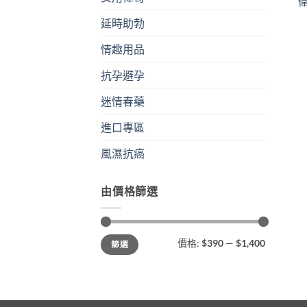
偉
延時助勃
情趣用品
抗孕避孕
迷情春藥
進口專區
風濕抗癌
由價格篩選
最
最
價格:
$390
—
$1,400
篩選
低
高
價
價
格
格