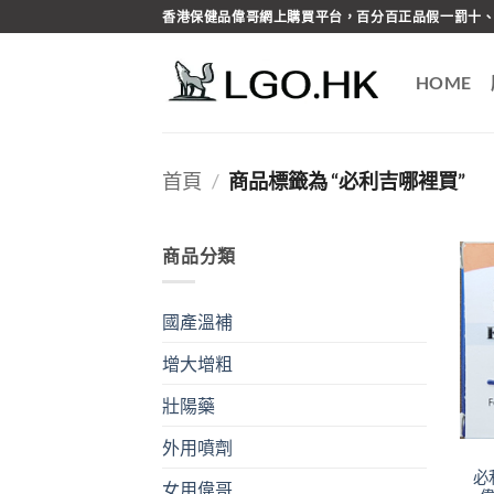
Skip
香港保健品偉哥網上購買平台，百分百正品假一罰十、
to
content
HOME
首頁
/
商品標籤為 “必利吉哪裡買”
商品分類
國產溫補
增大增粗
壯陽藥
外用噴劑
必
女用偉哥