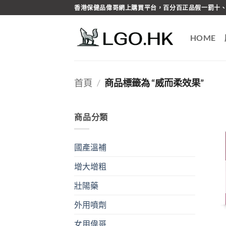
Skip
香港保健品偉哥網上購買平台，百分百正品假一罰十、
to
content
HOME
首頁
/
商品標籤為 “威而柔效果”
商品分類
國產溫補
增大增粗
壯陽藥
外用噴劑
女用偉哥