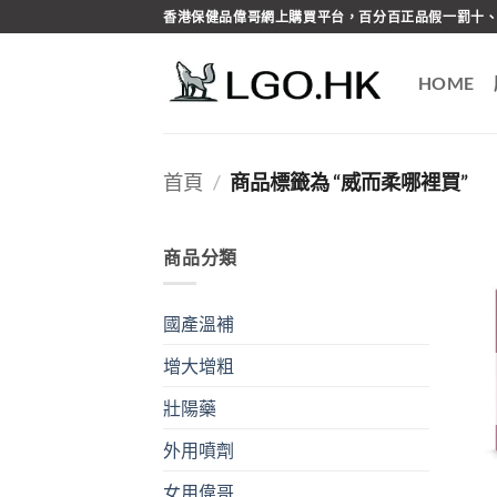
Skip
香港保健品偉哥網上購買平台，百分百正品假一罰十、
to
content
HOME
首頁
/
商品標籤為 “威而柔哪裡買”
商品分類
國產溫補
增大增粗
壯陽藥
外用噴劑
女用偉哥