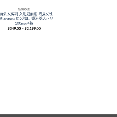
迷情春藥
而柔 女偉哥 女用威而鋼 增強女性
欲Lovegra 原裝進口 香港藥店正品
100mg/4粒
Price
$
349.00
–
$
2,199.00
range:
$349.00
through
$2,199.00