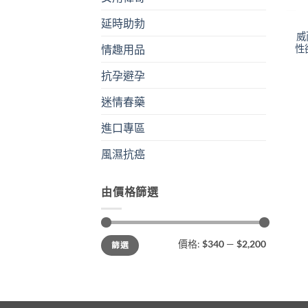
延時助勃
威
性
情趣用品
抗孕避孕
迷情春藥
進口專區
風濕抗癌
由價格篩選
最
最
價格:
$340
—
$2,200
篩選
低
高
價
價
格
格