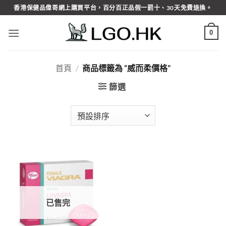
Skip
香港保健品偉哥網上購買平台，百分百正品假一罰十、30天免費退換。
to
content
0
首頁
/
商品標籤為 “威而柔價格”
篩選
已售完