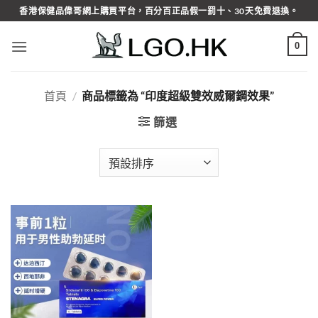
Skip
香港保健品偉哥網上購買平台，百分百正品假一罰十、30天免費退換。
to
content
0
首頁
/
商品標籤為 “印度超級雙效威爾鋼效果”
篩選