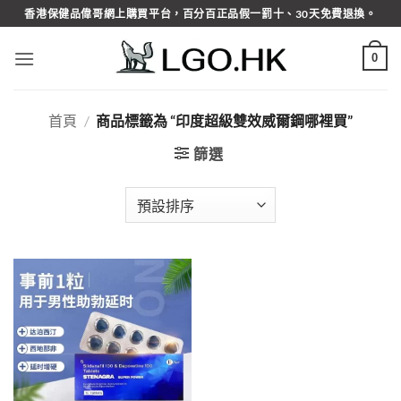
Skip
香港保健品偉哥網上購買平台，百分百正品假一罰十、30天免費退換。
to
content
0
首頁
/
商品標籤為 “印度超級雙效威爾鋼哪裡買”
篩選