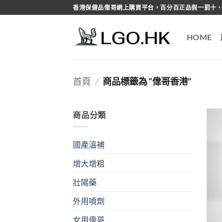
Skip
香港保健品偉哥網上購買平台，百分百正品假一罰十、
to
content
HOME
首頁
/
商品標籤為 “偉哥香港”
商品分類
國產溫補
增大增粗
壯陽藥
外用噴劑
女用偉哥