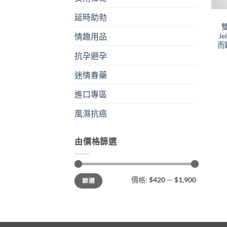
延時助勃
雙
J
情趣用品
而
抗孕避孕
迷情春藥
進口專區
風濕抗癌
由價格篩選
最
最
價格:
$420
—
$1,900
篩選
低
高
價
價
格
格