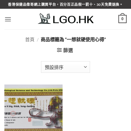
Skip
香港保健品偉哥網上購買平台，百分百正品假一罰十、30天免費退換。
to
content
0
首頁
/
商品標籤為 “一想就硬使用心得”
篩選