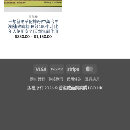
壯陽藥
一想就硬華佗神丹|中藥治早
洩|速效助勃|長效180小時|老
年人使用安全|天然無副作用
Price
$
350.00
–
$
1,150.00
range:
$350.00
through
$1,150.00
Visa
PayPal
Stripe
MasterCard
關於我們
聯絡我們
使用條款
退貨換貨
版權所有 2026 ©
香港威而鋼網購 LGO.HK