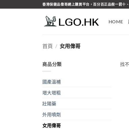
Skip
香港保健品偉哥網上購買平台，百分百正品假一罰十、
to
content
HOME
首頁
/
女用偉哥
商品分類
找
國產溫補
增大增粗
壯陽藥
外用噴劑
女用偉哥