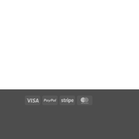
Visa
PayPal
Stripe
MasterCard