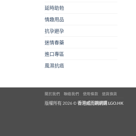
延時助勃
情趣用品
抗孕避孕
迷情春藥
進口專區
風濕抗癌
關於我們
聯絡我們
使用條款
退貨換貨
版權所有 2026 ©
香港威而鋼網購 LGO.HK